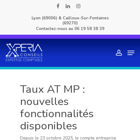
Skip
facebook
linkedin
instagram
to
Lyon (69006) & Cailloux-Sur-Fontaines
main
(69270)
content
Contactez-nous au
06 19 58 38 39
Men
account
Taux AT MP :
nouvelles
fonctionnalités
disponibles
Depuis le 23 octobre 2025, le compte entreprise