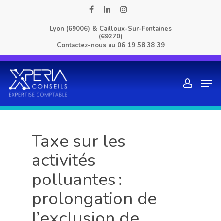
Skip
facebook
linkedin
instagram
to
Lyon (69006) & Cailloux-Sur-Fontaines
main
(69270)
content
Contactez-nous au
06 19 58 38 39
Men
account
Taxe sur les
activités
polluantes :
prolongation de
l’exclusion de