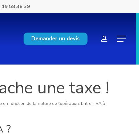
 19 58 38 39
account
Demander un devis
Menu
ache une taxe !
 en fonction de la nature de l’opération. Entre TVA à
A ?