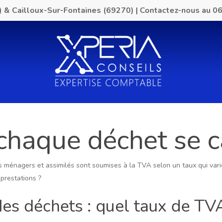
) & Cailloux-Sur-Fontaines (69270)
|
Contactez-nous au
06
 chaque déchet se c
s ménagers et assimilés sont soumises à la TVA selon un taux qui varie
 prestations ?
des déchets : quel taux de TV