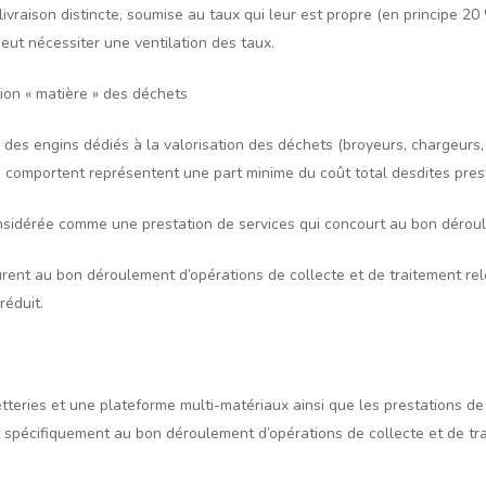
vraison distincte, soumise au taux qui leur est propre (en principe 20 %
eut nécessiter une ventilation des taux.
tion « matière » des déchets
n des engins dédiés à la valorisation des déchets (broyeurs, chargeurs, 
s comportent représentent une part minime du coût total desdites pres
considérée comme une prestation de services qui concourt au bon dérou
urent au bon déroulement d’opérations de collecte et de traitement rel
réduit.
tteries et une plateforme multi-matériaux ainsi que les prestations d
nt spécifiquement au bon déroulement d’opérations de collecte et de t