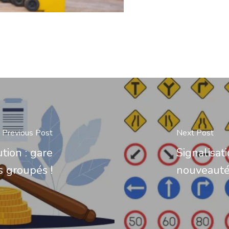
Previous Post
Next Post
tion : gare
Signalisat
s groupés !
nouveautés