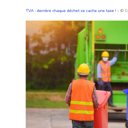
TVA : derrière chaque déchet se cache une taxe !
– © C