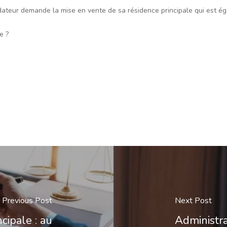
idateur demande la mise en vente de sa résidence principale qui est éga
e ?
Previous Post
Next Post
cipale : au
Administrat