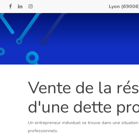
Skip
Lyon (69006
facebook
linkedin
instagram
to
main
content
Vente de la rés
d'une dette pro
Un entrepreneur individuel se trouve dans une situation
professionnels.