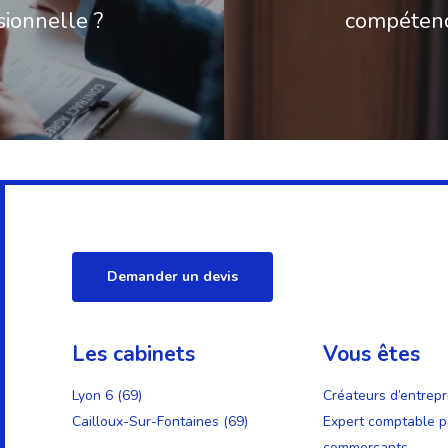
sionnelle ?
compétenc
Demander un devis
Les cabinets
Vous êtes
Lyon 6 (69)
Créateurs d’entrepr
Cailloux-Sur-Fontaines (69)
Expert comptable p
commerçants