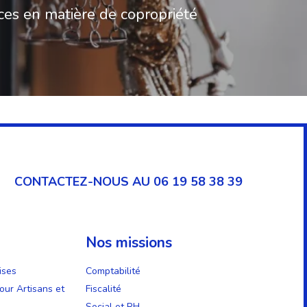
es en matière de copropriété
CONTACTEZ-NOUS AU 06 19 58 38 39
Nos missions
ises
Comptabilité
our Artisans et
Fiscalité
Social et RH