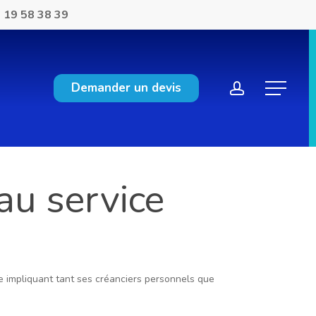
 19 58 38 39
account
Demander un devis
Menu
 au service
te impliquant tant ses créanciers personnels que