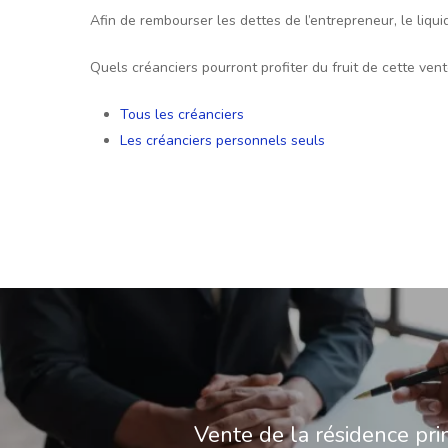
Afin de rembourser les dettes de l’entrepreneur, le liqu
Quels créanciers pourront profiter du fruit de cette vent
Tous les créanciers
Les créanciers personnels seuls
Vente de la résidence prin