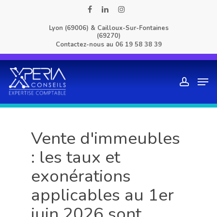
Skip
facebook
linkedin
instagram
to
Lyon (69006) & Cailloux-Sur-Fontaines
main
(69270)
content
Contactez-nous au
06 19 58 38 39
Men
account
Vente d'immeubles
: les taux et
exonérations
applicables au 1er
juin 2026 sont