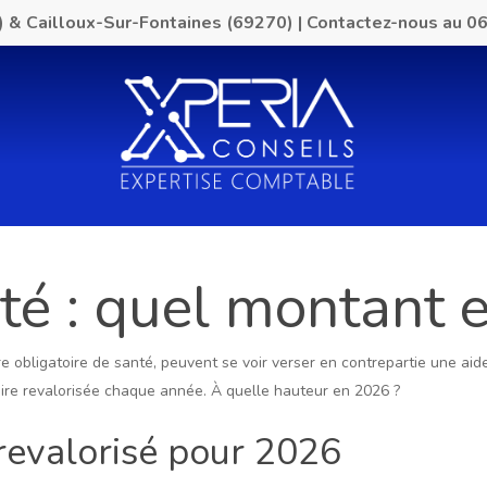
) & Cailloux-Sur-Fontaines (69270)
|
Contactez-nous au
06
é : quel montant 
re obligatoire de santé, peuvent se voir verser en contrepartie une ai
aire revalorisée chaque année. À quelle hauteur en 2026 ?
 revalorisé pour 2026