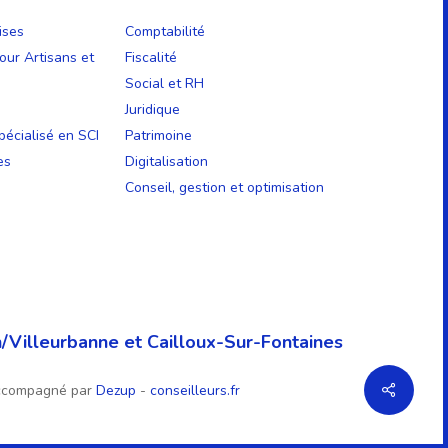
ises
Comptabilité
our Artisans et
Fiscalité
Social et RH
Juridique
écialisé en SCI
Patrimoine
es
Digitalisation
Conseil, gestion et optimisation
/Villeurbanne et Cailloux-Sur-Fontaines
ccompagné par
Dezup
-
conseilleurs.fr