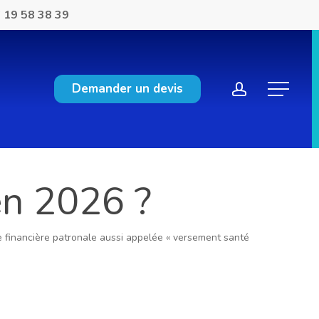
 19 58 38 39
account
Demander un devis
Menu
en 2026 ?
de financière patronale aussi appelée « versement santé