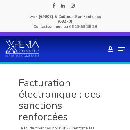
Skip
facebook
linkedin
instagram
to
Lyon (69006) & Cailloux-Sur-Fontaines
main
(69270)
content
Contactez-nous au
06 19 58 38 39
Men
account
Facturation
électronique : des
sanctions
renforcées
La loi de finances pour 2026 renforce les