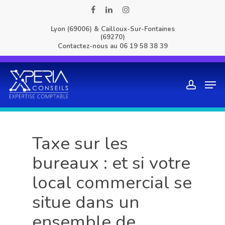
Skip
facebook
linkedin
instagram
to
Lyon (69006) & Cailloux-Sur-Fontaines
main
(69270)
content
Contactez-nous au
06 19 58 38 39
Men
account
Taxe sur les
bureaux : et si votre
local commercial se
situe dans un
ensemble de