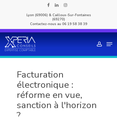
Skip
facebook
linkedin
instagram
to
Lyon (69006) & Cailloux-Sur-Fontaines
main
(69270)
content
Contactez-nous au
06 19 58 38 39
Men
account
Facturation
électronique :
réforme en vue,
sanction à l'horizon
?