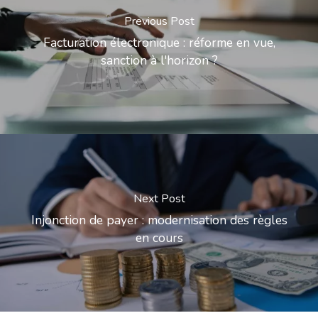
Previous Post
Facturation électronique : réforme en vue,
sanction à l'horizon ?
Next Post
Injonction de payer : modernisation des règles
en cours