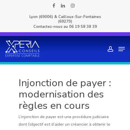
Skip
facebook
linkedin
instagram
to
Lyon (69006) & Cailloux-Sur-Fontaines
main
(69270)
content
Contactez-nous au
06 19 58 38 39
Men
account
Injonction de payer :
modernisation des
règles en cours
L’injonction de payer est une procédure judiciaire
dont l’objectif est d’aider un créancier à obtenir le